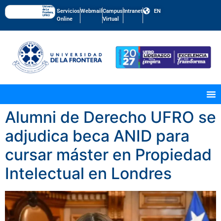
Universidad
de La
Servicios
Webmail
Campus
Intranet
EN
Frontera,
UFRO
Online
Virtual
Alumni de Derecho UFRO se
adjudica beca ANID para
cursar máster en Propiedad
Intelectual en Londres