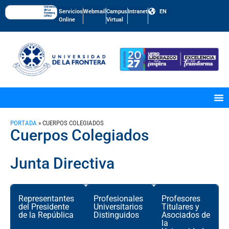
Universidad
de La
Servicios
Webmail
Campus
Intranet
EN
Frontera,
UFRO
Online
Virtual
PORTADA
»
CUERPOS COLEGIADOS
Cuerpos Colegiados
Junta Directiva
Representantes
Profesionales
Profesores
del Presidente
Universitarios
Titulares y
de la República
Distinguidos
Asociados de
la