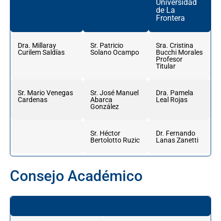
Universidad
de La
Frontera
Dra. Millaray
Sr. Patricio
Sra. Cristina
Curilem Saldías
Solano Ocampo
Bucchi Morales
Profesor
Titular
Sr. Mario Venegas
Sr. José Manuel
Dra. Pamela
Cardenas
Abarca
Leal Rojas
González
Sr. Héctor
Dr. Fernando
Bertolotto Ruzic
Lanas Zanetti
Consejo Académico