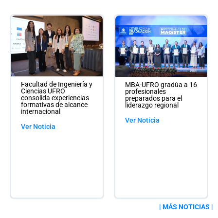
Unidad de Promoción y
MBA-UFRO gradúa a 16
I
Prevención en Salud
profesionales
d
Mental Estudiantil de la
preparados para el
l
Facultad de Medicina
liderazgo regional
e
comienza trabajo con
a
centros de estudiantes
Ver Noticia
y agrupaciones
estudiantiles
V
Ver Noticia
| MÁS NOTICIAS |