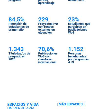
aprendizaje
84,5%
229
23%
Retención de
Proyectos I+D
Estudiantes que
estudiantes de
con fondos
participan en
primer año
externos en
publicaciones
ejecución
WoS
1.343
70,6%
1.152
Tituladas/os de
Publicaciones
Personas
pregrado en
WoS con
beneficiadas
2025
coautoría
por programas
internacional
A+S
ESPACIOS Y VIDA
| MÁS ESPACIOS |
UNIVERSITARIA