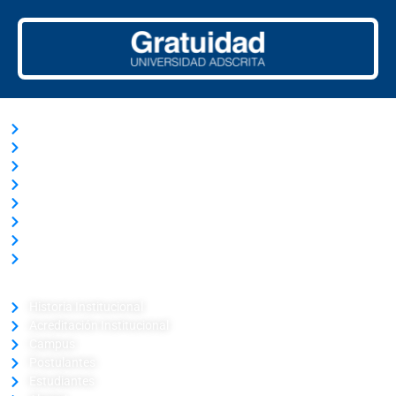
ACCESOS RÁPIDOS
Trabaja con Nosotros
Nuestras Licitaciones
Transparencia Activa
Solicitud de información Ley de Transparencia
Términos y Condiciones
Ley del Lobby
Portal de Pagos
Verificador de Certificado
LA UNIVERSIDAD
Historia Institucional
Acreditación Institucional
Campus
Postulantes
Estudiantes