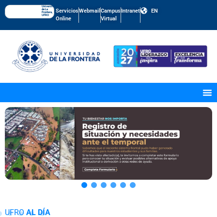
Universidad
de La
Servicios
Webmail
Campus
Intranet
EN
Frontera,
UFRO
Online
Virtual
UFRO
AL DÍA