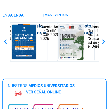
EN
AGENDA
| MÁS EVENTOS |
6 Agosto,
12 Agosto,
osición
Cuenta Anual
II Jornadas 
ernacional
de Gestión
Derecho de 
09:00 horas
11:00 horas
eños” –
FCJE 2025-
Araucanía.
ry Fayt
2026
“Sustentabil
ad en y des
el Derecho”
NUESTROS
MEDIOS UNIVERSITARIOS
VER SEÑAL ONLINE