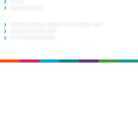
Alumni
Funcionarias/os
CAMPUS CENTRAL
Avenida Francisco Salazar 01145 Temuco - Chile
Código Postal: 4811230
Fono: (56) 45 232 5000