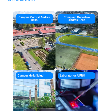
Campus Central Andrés
Complejo Deportivo
Bello
Andrés Bello
Campus de la Salud
Laboratorios UFRO