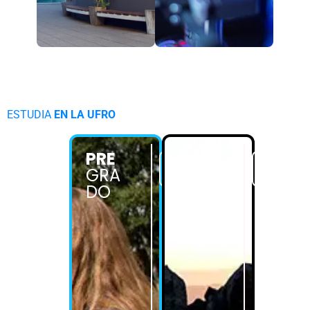
ESTUDIA
EN LA UFRO
PRE
POST
+
+
GRA
GRA
info
info
DO
DO