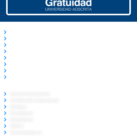
ACCESOS RÁPIDOS
Trabaja con Nosotros
Nuestras Licitaciones
Transparencia Activa
Solicitud de información Ley de Transparencia
Términos y Condiciones
Ley del Lobby
Portal de Pagos
Verificador de Certificado
LA UNIVERSIDAD
Historia Institucional
Acreditación Institucional
Campus
Postulantes
Estudiantes
Alumni
Funcionarias/os