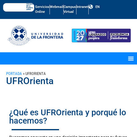
Universidad
de La
Servicios
Webmail
Campus
Intranet
EN
Frontera,
UFRO
Online
Virtual
PORTADA
»
UFRORIENTA
UFROrienta
¿Qué es UFROrienta y porqué lo
hacemos?