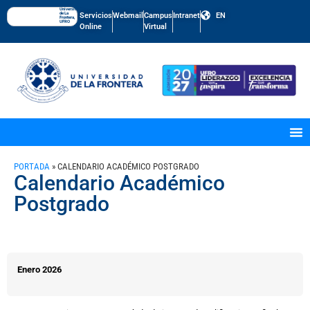
Universidad
de La
Servicios
Webmail
Campus
Intranet
EN
Frontera,
UFRO
Online
Virtual
PORTADA
»
CALENDARIO ACADÉMICO POSTGRADO
Calendario Académico
Postgrado
Enero 2026