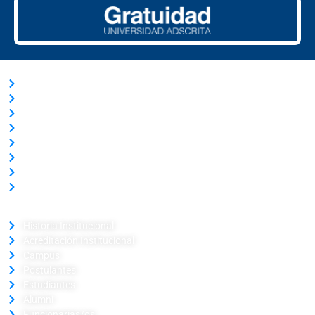
ACCESOS RÁPIDOS
Trabaja con Nosotros
Nuestras Licitaciones
Transparencia Activa
Solicitud de información Ley de Transparencia
Términos y Condiciones
Ley del Lobby
Portal de Pagos
Verificador de Certificado
LA UNIVERSIDAD
Historia Institucional
Acreditación Institucional
Campus
Postulantes
Estudiantes
Alumni
Funcionarias/os