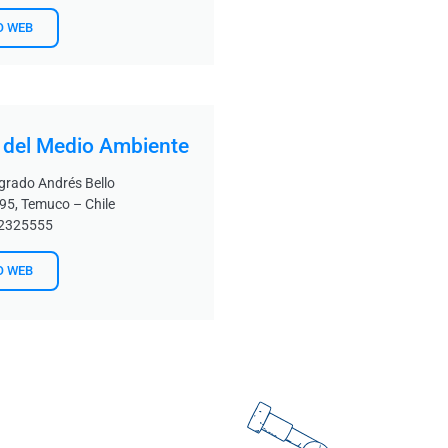
O WEB
o del Medio Ambiente
grado Andrés Bello
95, Temuco – Chile
-2325555
O WEB