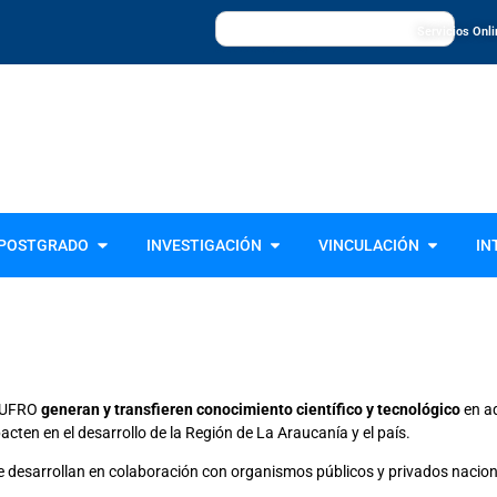
Servicios Onl
Universidad de La Frontera, UFRO
POSTGRADO
INVESTIGACIÓN
VINCULACIÓN
IN
a UFRO
generan y transfieren conocimiento científico y tecnológico
en aq
cten en el desarrollo de la Región de La Araucanía y el país.
e desarrollan en colaboración con organismos públicos y privados naciona