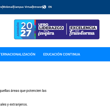
ine
Webmail
Campus Virtual
Intranet
EN
TERNACIONALIZACIÓN
EDUCACIÓN CONTINUA
uellas áreas que potencien las
les y extranjeros.