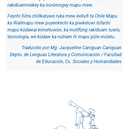
rakiduamniekey ka norümngey mapu mew.
Feychi fütra chillkatuwe ruka mew kellufi ta Chile Mapu
ka Wallmapu mew poyenkechi ka piwkeluwi tüfachi
mapu küdawal kimeltuwün, ka mollfüng rakiduam tuwlu,
tecnología, we küdaw ka nütram ñi mapu püle mülelu.
Traducido por Mg. Jacqueline Caniguan Caniguan
Depto. de Lenguas Literatura y Comunicación / Facultad
de Educación, Cs. Sociales y Humanidades