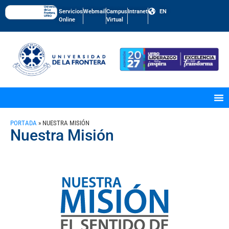
Universidad
de La
Servicios
Webmail
Campus
Intranet
EN
Frontera,
UFRO
Online
Virtual
PORTADA
»
NUESTRA MISIÓN
Nuestra Misión