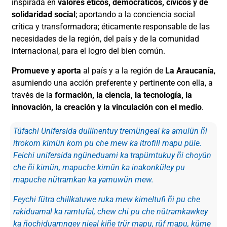
inspirada en
valores éticos, democráticos, cívicos y de
solidaridad social
; aportando a la conciencia social
crítica y transformadora; éticamente responsable de las
necesidades de la región, del país y de la comunidad
internacional, para el logro del bien común.
Promueve y aporta
al país y a la región de
La Araucanía
,
asumiendo una acción preferente y pertinente con ella, a
través de la
formación, la ciencia, la tecnología, la
innovación, la creación y la vinculación con el medio
.
Tüfachi Unifersida dullinentuy tremüngeal ka amulün ñi
itrokom kimün kom pu che mew ka itrofill mapu püle.
Feichi unifersida ngüneduami ka trapümtukuy ñi choyün
che ñi kimün, mapuche kimün ka inakonküley pu
mapuche nütramkan ka yamuwün mew.
Feychi fütra chillkatuwe ruka mew kimeltufi ñi pu che
rakiduamal ka ramtufal, chew chi pu che nütramkawkey
ka ñochiduamngey nieal kiñe trür mapu, rüf mapu, küme