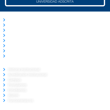
ACCESOS RÁPIDOS
Trabaja con Nosotros
Nuestras Licitaciones
Transparencia Activa
Solicitud de información Ley de Transparencia
Términos y Condiciones
Ley del Lobby
Portal de Pagos
Verificador de Certificado
LA UNIVERSIDAD
Historia Institucional
Acreditación Institucional
Campus
Postulantes
Estudiantes
Alumni
Funcionarias/os
CAMPUS CENTRAL