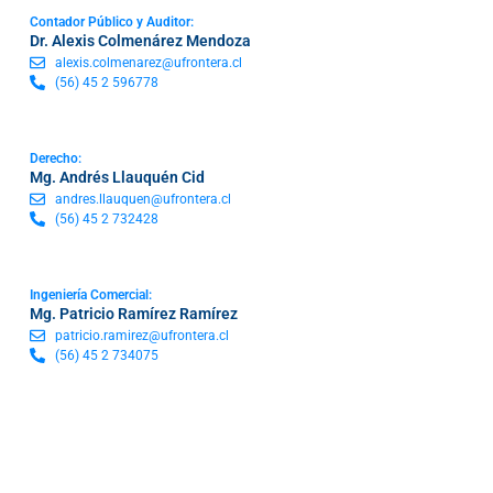
Contador Público y Auditor:
Dr. Alexis Colmenárez Mendoza
alexis.colmenarez@ufrontera.cl
(56) 45 2 596778
Derecho:
Mg. Andrés Llauquén Cid
andres.llauquen@ufrontera.cl
(56) 45 2 732428
Ingeniería Comercial:
Mg. Patricio Ramírez Ramírez
patricio.ramirez@ufrontera.cl
(56) 45 2 734075