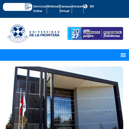
Universidad
de La
Servicios
Webmail
Campus
Intranet
EN
Frontera,
UFRO
Online
Virtual