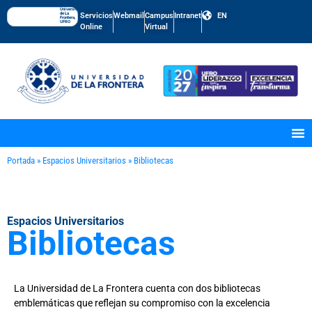
Universidad
de La
Servicios
Webmail
Campus
Intranet
EN
Frontera,
UFRO
Online
Virtual
Portada
»
Espacios Universitarios
»
Bibliotecas
Espacios Universitarios
Bibliotecas
La Universidad de La Frontera cuenta con dos bibliotecas
emblemáticas que reflejan su compromiso con la excelencia