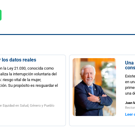
Una universidad no ocupa un territorio, lo
construye
Existe una diferencia profunda entre instalar una universidad
en una región y construir una universidad para esa región. La
primera responde a una lógica administrativa; la segunda, a
una decisión estratégica de Estado....
Juan Manuel Fierro
Rector Universidad de La Frontera
Leer opinión