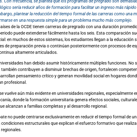
ís. Con frecuencia, se plantea que los programas de pregrado son demasia
lógico sería reducir años de formación para facilitar un ingreso más rápid
mbargo, plantear la reducción del tiempo formal de las carreras como una m
rmarse en una respuesta simple para un problema mucho más complejo.
países de la OCDE tienen carreras de pregrado con una duración promedio
 periodo puede extenderse fácilmente hasta los seis. Esta comparación sue
ial: en muchos de estos sistemas, los estudiantes llegan a la educación 
es de preparación previa o continúan posteriormente con procesos de es
ontinua altamente articulados.
 universidades han debido asumir históricamente múltiples funciones. No 
; también contribuyen a disminuir brechas de origen, fortalecen compete
sarrollan pensamiento crítico y generan movilidad social en hogares don
un profesional.
 se vuelve aún más evidente en universidades regionales, especialmente en
anía, donde la formación universitaria genera efectos sociales, culturale
e alcanzan a familias completas y al desarrollo regional.
ebate no puede centrarse exclusivamente en reducir el tiempo formal de un
 condiciones estructurales que explican el esfuerzo formativo que realiza
 regionales.