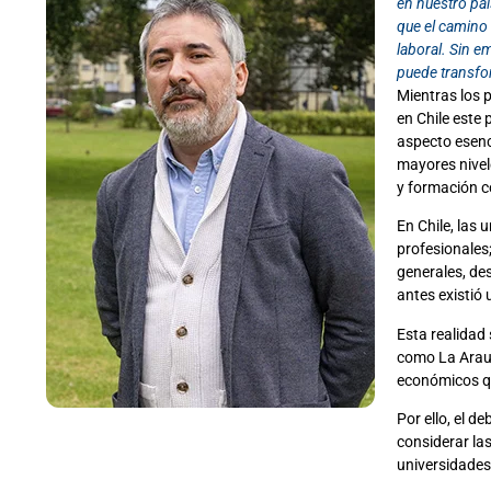
en nuestro pa
que el camino 
laboral. Sin e
puede transfo
Mientras los 
en Chile este
aspecto esenc
mayores nivel
y formación c
En Chile, las
profesionales
generales, de
antes existió 
Esta realidad
como La Arauc
económicos qu
Por ello, el d
considerar las
universidades