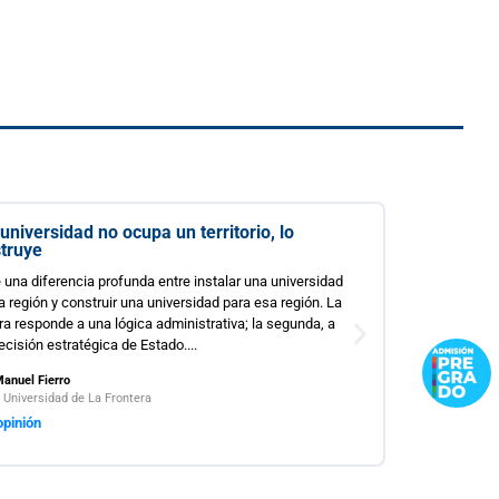
¿Carreras más cortas o estudiantes 
preparados? Una tensión incómoda e
educación superior chilena
El debate sobre la duración de las carreras unive
Chile ha adquirido centralidad en la agenda públ
particularmente a la luz de la evidencia compar
la OCDE muestran que la duración efectiva de l
terciarios en...
Patricio Ramírez R.
Coordinador Observatorio Económico Social FCJE
Leer opinión