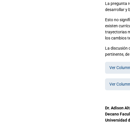
La pregunta r
desarrollar y 
Esto no signif
existen currí
trayectorias m
los cambios t
La discusión 
pertinente, de
Ver Column
Ver Columna
Dr. Adison Al
Decano Facul
Universidad d