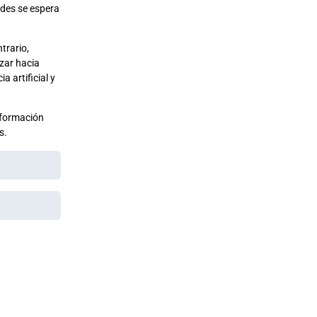
ades se espera
.
trario,
zar hacia
 artificial y
 formación
s.