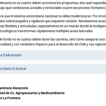
elevante no es cuánto deben acortarse los programas, sino qué capacid
bajo qué condiciones sociales y territoriales ocurre ese proceso formativo
ica que el sistema universitario nacional no deba modernizarse. Por el con
culos sobrecargados y rigideces que requieren revisión. Necesitamos avan
ás flexibles y articuladas, especialmente en un mundo donde la inteligencia
ecnológicos transforman rápidamente múltiples áreas laborales.
de fondo no es cuánto deben durar las carreras, sino cómo asegurar una
 calidad y con verdadero impacto para el desarrollo de Chile y sus regione
a El Mostrador
 Diario El Austral
tamirano Navarrete
tad de Cs. Agropecuarias y Medioambiente
e La Frontera