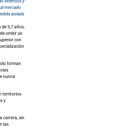
do extensos y
o al mercado
edida aislada
 de 3,7 años,
le omitir un
superior con
pecialización
sólo forman
ncias
de nunca
 territorios
s y
a carrera, sin
n las