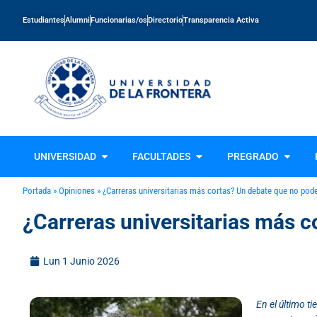
Estudiantes
Alumni
Funcionarias/os
Directorio
Transparencia Activa
UNIVERSIDAD
FACULTADES
PREGRADO
Portada
»
Opiniones
»
¿Carreras universitarias más cortas? Un debate que no pod
¿Carreras universitarias más c
Lun 1 Junio 2026
En el último t