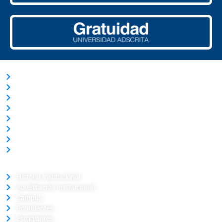
ACCESOS RÁPIDOS
Trabaja con Nosotros
Nuestras Licitaciones
Transparencia Activa
Solicitud de información Ley de Transparencia
Términos y Condiciones
Ley del Lobby
Portal de Pagos
Verificador de Certificado
LA UNIVERSIDAD
Historia Institucional
Acreditación Institucional
Campus
Postulantes
Estudiantes