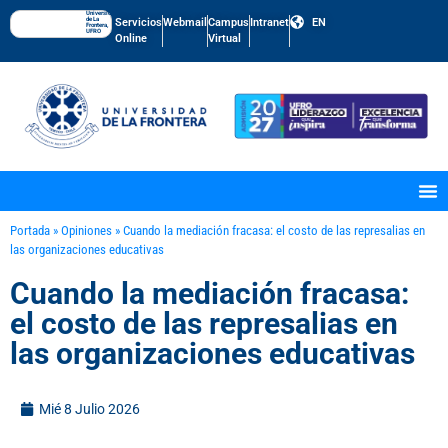
Universidad
de La
Servicios
Webmail
Campus
Intranet
EN
Frontera,
UFRO
Online
Virtual
Portada
»
Opiniones
»
Cuando la mediación fracasa: el costo de las represalias en
las organizaciones educativas
Cuando la mediación fracasa:
el costo de las represalias en
las organizaciones educativas
Mié 8 Julio 2026