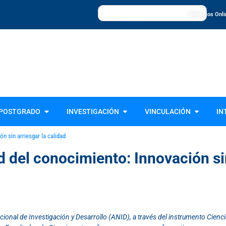
Servicios Onl
Universidad de La Frontera, UFRO
POSTGRADO
INVESTIGACIÓN
VINCULACIÓN
IN
n sin arriesgar la calidad
d del conocimiento: Innovación sin
ional de Investigación y Desarrollo (ANID), a través del instrumento Cienc