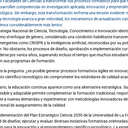
as Facultades de Ciencias a transformar sus procesos formativos para que
esarrollen competencias en investigación aplicada, innovación y emprendi
nológica. Sin embargo, esta transformación enfrenta una tensión evidente: m
 tecnología avanza a gran velocidad, los mecanismos de actualización curr
itmos considerablemente más lentos.
rategia Nacional de Ciencia, Tecnología, Conocimiento e Innovación ident
como el enfoque de género, considerado una condición habilitante transver
ergentes como CRISPR y la inteligencia artificial, reconocidas por su po
. No obstante, los procesos de diseño, aprobación e implementación curr
erse por varios años, superando incluso el tiempo que muchos estudian
n sus programas de formación.
s la pregunta: ¿es posible generar procesos formativos ágiles en innovac
o científico-tecnológico sin comprometer los estándares de calidad ac
ario, la educación continua aparece como una alternativa estratégica. Su
flexible y adaptable permite complementar la formación tradicional, respo
e a nuevas demandas y experimentar con metodologías innovadoras de
cional de aseguramiento de la calidad.
plementación del Plan Estratégico Ciencia 2030 de la Universidad de La F
 de diseñar, ejecutar y evaluar diversas iniciativas formativas orientadas 
s para la innovación y el emprendimiento científico-tecnológico. La expe