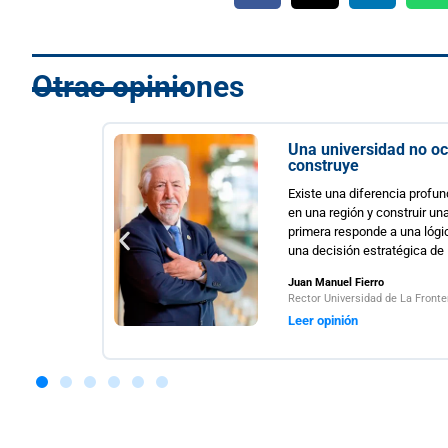
Otras opiniones
sidad no ocupa un territorio, lo
ferencia profunda entre instalar una universidad
 y construir una universidad para esa región. La
nde a una lógica administrativa; la segunda, a
estratégica de Estado....
erro
idad de La Frontera