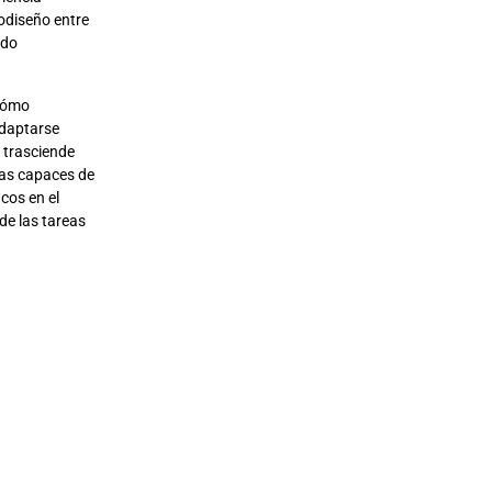
odiseño entre
ndo
 cómo
adaptarse
 trasciende
nas capaces de
cos en el
de las tareas