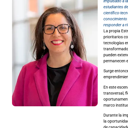
impulsado a l
estudiantes d
científico-tec
conocimiento y
responder a r
La propia Est
prioritarios 
tecnologías em
transformador
pueden extend
permanecen e
Surge entonce
emprendimient
En este escen
transversal, 
oportunament
marco institu
Durante la im
la oportunidad
de capacidade