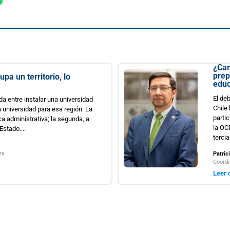
¿Carreras más cortas o estudiantes mejor
preparados? Una tensión incómoda en la
educación superior chilena
El debate sobre la duración de las carreras universitarias en
Chile ha adquirido centralidad en la agenda pública,
particularmente a la luz de la evidencia comparada. Datos de
la OCDE muestran que la duración efectiva de los estudios
terciarios en...
Patricio Ramírez R.
Coordinador Observatorio Económico Social FCJE
Leer opinión