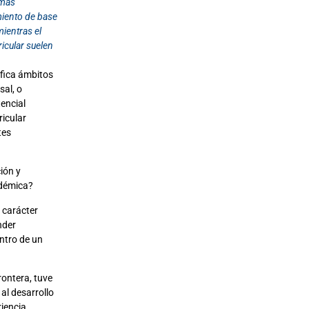
 más
miento de base
ientras el
icular suelen
ifica ámbitos
sal, o
tencial
icular
tes
ión y
adémica?
 carácter
nder
ntro de un
rontera, tuve
al desarrollo
riencia