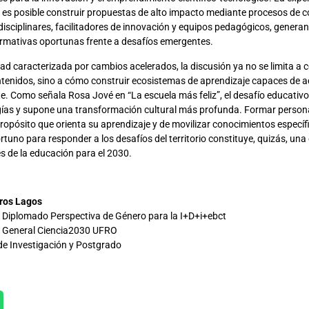
es posible construir propuestas de alto impacto mediante procesos de c
 disciplinares, facilitadores de innovación y equipos pedagógicos, genera
rmativas oportunas frente a desafíos emergentes.
ad caracterizada por cambios acelerados, la discusión ya no se limita a
ntenidos, sino a cómo construir ecosistemas de aprendizaje capaces de 
. Como señala Rosa Jové en “La escuela más feliz”, el desafío educativo
ías y supone una transformación cultural más profunda. Formar perso
 propósito que orienta su aprendizaje y de movilizar conocimientos específi
uno para responder a los desafíos del territorio constituye, quizás, una 
s de la educación para el 2030.
ros Lagos
Diplomado Perspectiva de Género para la I+D+i+ebct
 General Ciencia2030 UFRO
 de Investigación y Postgrado