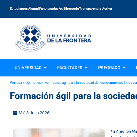
Estudiantes
Alumni
Funcionarias/os
Directorio
Transparencia Activa
UNIVERSIDAD
FACULTADES
PREGRADO
Portada
»
Opiniones
»
Formación ágil para la sociedad del conocimiento: Innovació
Formación ágil para la socieda
Mié 8 Julio 2026
La Agencia Nac