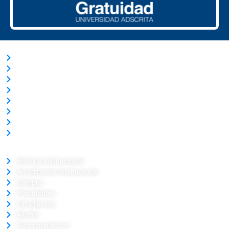
ACCESOS RÁPIDOS
Trabaja con Nosotros
Nuestras Licitaciones
Transparencia Activa
Solicitud de información Ley de Transparencia
Términos y Condiciones
Ley del Lobby
Portal de Pagos
Verificador de Certificado
LA UNIVERSIDAD
Historia Institucional
Acreditación Institucional
Campus
Postulantes
Estudiantes
Alumni
Funcionarias/os