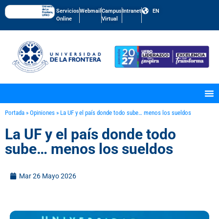
Universidad
de La
Servicios
Webmail
Campus
Intranet
EN
Frontera,
UFRO
Online
Virtual
Portada
»
Opiniones
»
La UF y el país donde todo sube… menos los sueldos
La UF y el país donde todo
sube… menos los sueldos
Mar 26 Mayo 2026