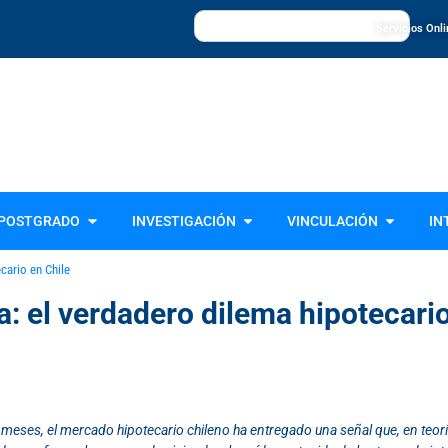
Servicios Onl
Universidad de La Frontera, UFRO
POSTGRADO
INVESTIGACIÓN
VINCULACIÓN
IN
cario en Chile
a: el verdadero dilema hipotecari
 meses, el mercado hipotecario chileno ha entregado una señal que, en teorí