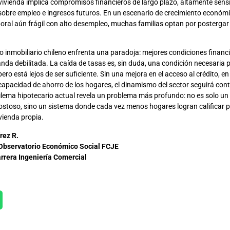
ivienda implica compromisos financieros de largo plazo, altamente sensi
sobre empleo e ingresos futuros. En un escenario de crecimiento econó
oral aún frágil con alto desempleo, muchas familias optan por postergar
do inmobiliario chileno enfrenta una paradoja: mejores condiciones financ
da debilitada. La caída de tasas es, sin duda, una condición necesaria p
pero está lejos de ser suficiente. Sin una mejora en el acceso al crédito, en
a capacidad de ahorro de los hogares, el dinamismo del sector seguirá con
l dilema hipotecario actual revela un problema más profundo: no es solo u
costoso, sino un sistema donde cada vez menos hogares logran calificar p
vienda propia.
rez R.
Observatorio Económico Social FCJE
arrera Ingeniería Comercial