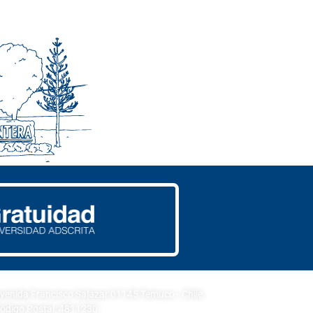
PUS CENTRAL
venida Francisco Salazar 01145 Temuco - Chile
ódigo Postal: 4811230