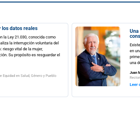
eales
Una universidad n
construye
0, conocida como
ción voluntaria del
Existe una diferencia
la mujer,
en una región y const
ito es resguardar el
primera responde a un
una decisión estratég
Juan Manuel Fierro
d, Género y Pueblo
Rector Universidad de L
Leer opinión