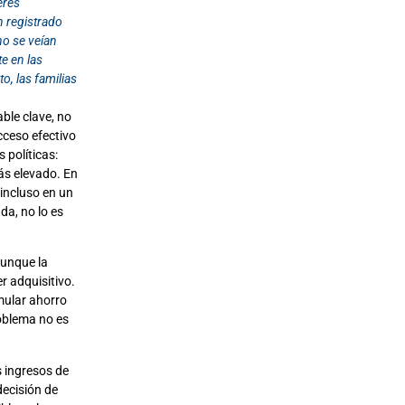
erés
n registrado
no se veían
e en las
o, las familias
able clave, no
cceso efectivo
 políticas:
más elevado. En
 incluso en un
da, no lo es
Aunque la
r adquisitivo.
mular ahorro
roblema no es
s ingresos de
decisión de