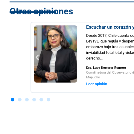
Otras opiniones
Escuchar un corazón y los datos r
Desde 2017, Chile cuenta con la Ley 21.03
Ley IVE, que regula y despenaliza la interrup
embarazo bajo tres causales: riesgo vital de 
inviabilidad fetal letal y violación. Su propós
derecho...
Dra. Lucy Ketterer Romero
Coordinadora del Observatorio de Equidad en Salu
Mapuche
Leer opinión