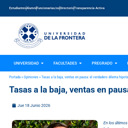
Estudiantes
Alumni
Funcionarias/os
Directorio
Transparencia Activa
UNIVERSIDAD
FACULTADES
PREGRADO
Portada
»
Opiniones
»
Tasas a la baja, ventas en pausa: el verdadero dilema hipote
Tasas a la baja, ventas en paus
Jue 18 Junio 2026
En los últimos