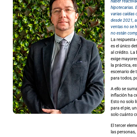
haber reactiva
hipotecarias. 
varias caídas 
desde 2021, al
ventas no se h
no están com
La respuesta e
es el único de
al crédito. La
exige mayores 
la práctica, e
escenario de 
para todos, p
A ello se suma
inflación ha 
Esto no solo 
para el pie, 
solo cuánto cu
El tercer elem
las personas, 