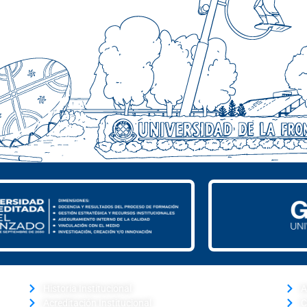
LA UNIVERSIDAD
CAM
Historia Institucional
A
Acreditación Institucional
C