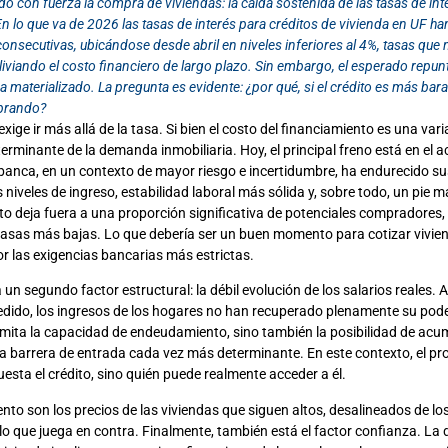
do con fuerza la compra de viviendas: la caída sostenida de las tasas de int
En lo que va de 2026 las tasas de interés para créditos de vivienda en UF ha
consecutivas, ubicándose desde abril en niveles inferiores al 4%, tasas que 
iviando el costo financiero de largo plazo. Sin embargo, el esperado repunt
a materializado. La pregunta es evidente: ¿por qué, si el crédito es más barat
prando?
xige ir más allá de la tasa. Si bien el costo del financiamiento es una vari
terminante de la demanda inmobiliaria. Hoy, el principal freno está en el a
 banca, en un contexto de mayor riesgo e incertidumbre, ha endurecido sus
niveles de ingreso, estabilidad laboral más sólida y, sobre todo, un pie 
sto deja fuera a una proporción significativa de potenciales compradores,
tasas más bajas. Lo que debería ser un buen momento para cotizar vivien
or las exigencias bancarias más estrictas.
 un segundo factor estructural: la débil evolución de los salarios reales. 
cedido, los ingresos de los hogares no han recuperado plenamente su pode
limita la capacidad de endeudamiento, sino también la posibilidad de acu
una barrera de entrada cada vez más determinante. En este contexto, el p
esta el crédito, sino quién puede realmente acceder a él.
ento son los precios de las viviendas que siguen altos, desalineados de lo
lo que juega en contra. Finalmente, también está el factor confianza. La 